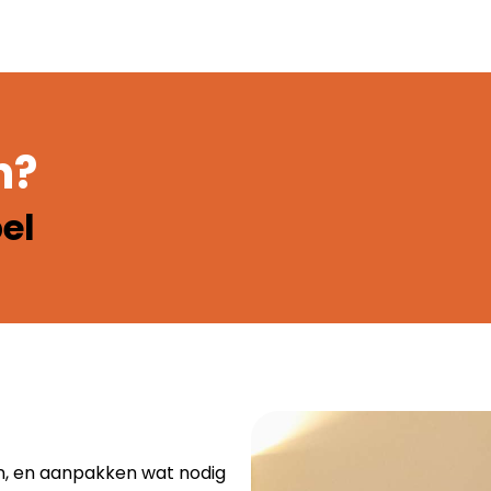
n?
bel
men, en aanpakken wat nodig