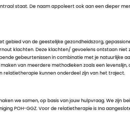
traal staat. De naam appoleert ook aan een dieper mens
Een taal erbij
 het gebied van de geestelijke gezondheidszorg, gepass
urnout klachten. Deze klachten/ gevoelens ontstaan niet z
pende gebeurtenissen in combinatie met je natuurlijke 
k maken van meerdere methodieken zoals een levenslijn, 
elatietherapie kunnen onderdeel zijn van het traject.
maken we samen, op basis van jouw hulpvraag. We zijn bei
eniging POH-GGZ. Voor de relatietherapie is Ina aangeslote