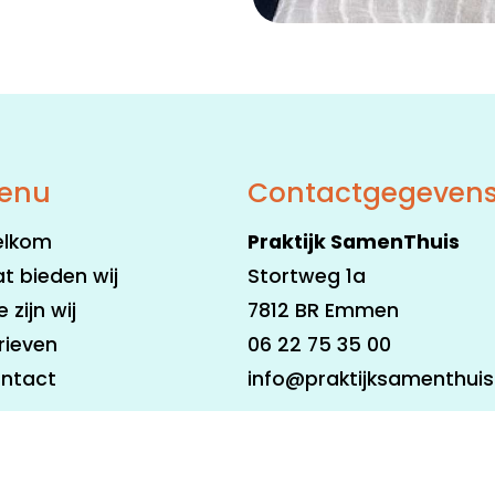
enu
Contactgegeven
lkom
Praktijk SamenThuis
t bieden wij
Stortweg 1a
 zijn wij
7812 BR Emmen
rieven
06 22 75 35 00
ntact
info@praktijksamenthui
cy beleid