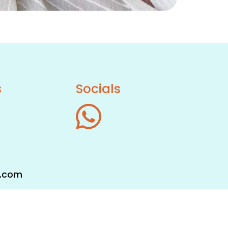
s
Socials
s.com
Cow XL webdesign Emmen