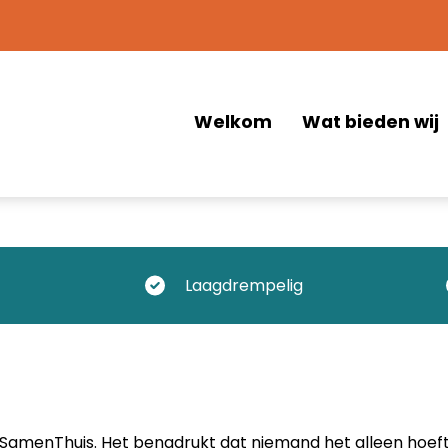
Welkom
Wat bieden wij
Relatietherapie
EMDR
Oplossingsgerich
therapie
Laagdrempelig
Cognitieve
gedragstherapie
Positieve psychol
Systeemgerichte
therapie
jk SamenThuis. Het benadrukt dat niemand het alleen hoef