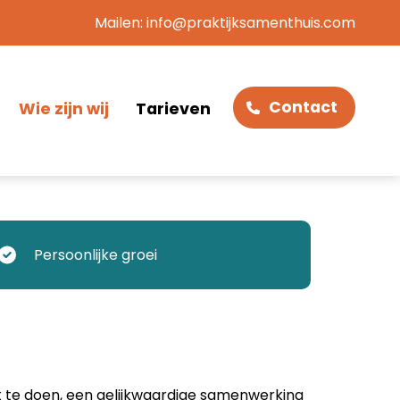
Mailen:
info@praktijksamenthuis.com
Contact
Wie zijn wij
Tarieven
te
Persoonlijke groei
ogie
t te doen, een gelijkwaardige samenwerking