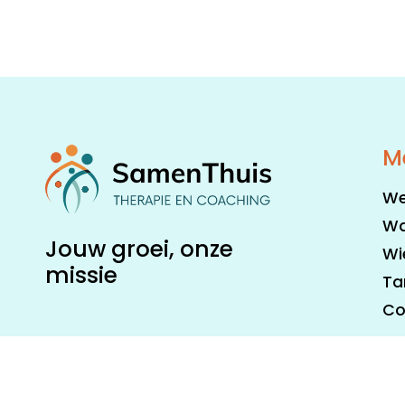
M
We
Wa
Jouw groei, onze
Wie
missie
Ta
Co
Algemene voorwaarden
Disclaimer
Priva